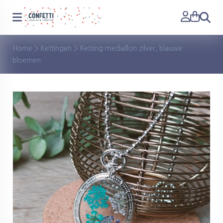
Zoeken
Home
>
Kettingen
>
Ketting medaillon zilver, blauwe
bloemen