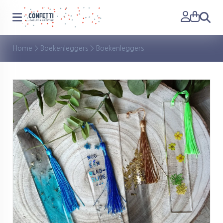
Zoeken
Home
>
Boekenleggers
>
Boekenleggers