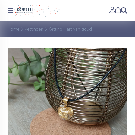
Zoeken
Home
>
Kettingen
>
Ketting Hart van goud