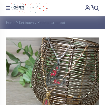
Zoeken
Home
>
Kettingen
>
Ketting hart groot