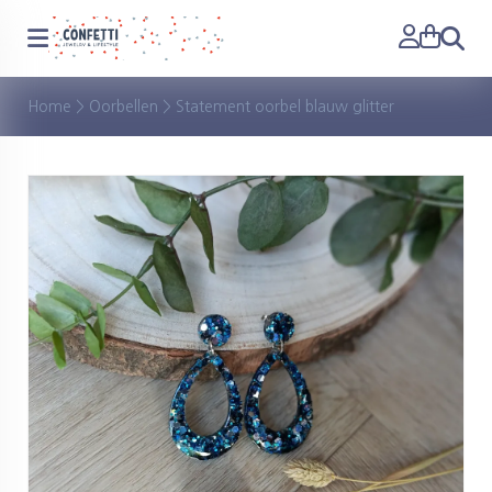
Zoeken
Home
>
Oorbellen
>
Statement oorbel blauw glitter