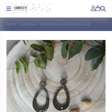
Zoeken
Home
>
Oorbellen
>
Statement oorbel zwart/goud